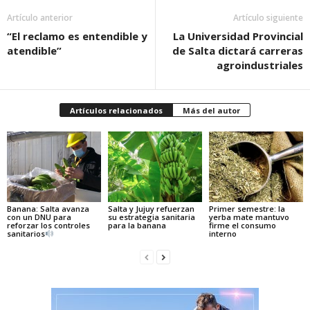
Artículo anterior
Artículo siguiente
“El reclamo es entendible y
La Universidad Provincial
atendible”
de Salta dictará carreras
agroindustriales
Artículos relacionados
Más del autor
Banana: Salta avanza
Salta y Jujuy refuerzan
Primer semestre: la
con un DNU para
su estrategia sanitaria
yerba mate mantuvo
reforzar los controles
para la banana
firme el consumo
sanitarios
interno