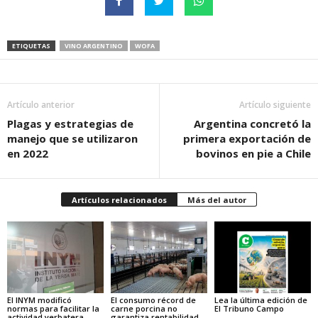
ETIQUETAS
VINO ARGENTINO
WOFA
Artículo anterior
Artículo siguiente
Plagas y estrategias de
Argentina concretó la
manejo que se utilizaron
primera exportación de
en 2022
bovinos en pie a Chile
Artículos relacionados
Más del autor
El INYM modificó
El consumo récord de
Lea la última edición de
normas para facilitar la
carne porcina no
El Tribuno Campo
actividad yerbatera
garantiza rentabilidad