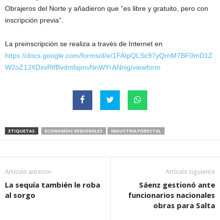
Obrajeros del Norte y añadieron que “es libre y gratuito, pero con
inscripción previa”.
La preinscripción se realiza a través de Internet en
https://docs.google.com/forms/d/e/1FAIpQLSc97yQrnM7BF0mD1Z
W2oZ1JXDxvRlfBvdmfajmvNnWYrANnig/viewform
ETIQUETAS
ECONOMÍAS REGIONALES
INDUSTRIA FORESTAL
Artículo anterior
Artículo siguiente
La sequía también le roba
Sáenz gestionó ante
al sorgo
funcionarios nacionales
obras para Salta