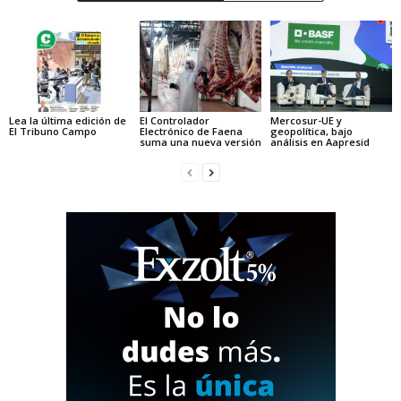
Lea la última edición de
El Controlador
Mercosur-UE y
El Tribuno Campo
Electrónico de Faena
geopolítica, bajo
suma una nueva versión
análisis en Aapresid