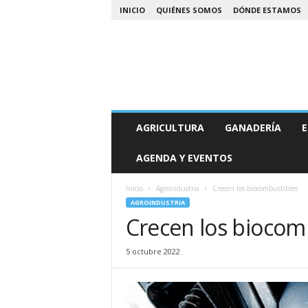
INICIO
QUIÉNES SOMOS
DÓNDE ESTAMOS
A
AGRICULTURA
GANADERÍA
E
g
r
AGENDA Y EVENTOS
o
N
o
Inicio
Agroindustria
Crecen los biocombustibles
a
AGROINDUSTRIA
Crecen los biocom
5 octubre 2022