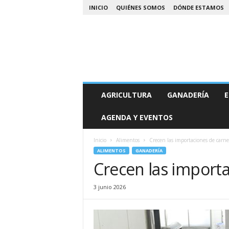
INICIO
QUIÉNES SOMOS
DÓNDE ESTAMOS
A
AGRICULTURA
GANADERÍA
E
g
r
AGENDA Y EVENTOS
o
N
o
Inicio
Alimentos
Crecen las importaciones de carne
a
ALIMENTOS
GANADERÍA
Crecen las import
3 junio 2026