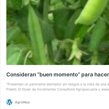
Consideran “buen momento” para hacer 
“Presentan un panorama alentador sin riesgos a la vista de una s
Poletti. El titular de Incrementar Consultoría Agropecuaria y as
AgroNoa