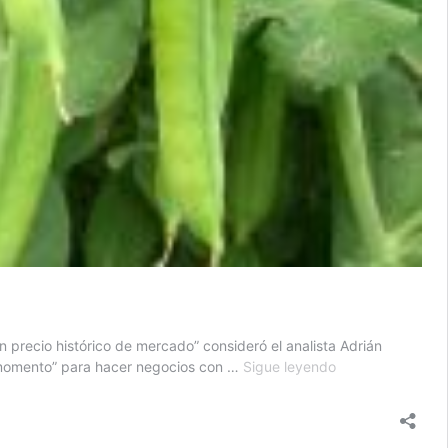
 precio histórico de mercado” consideró el analista Adrián
Consideran
en momento” para hacer negocios con …
Sigue leyendo
“buen
momento”
para