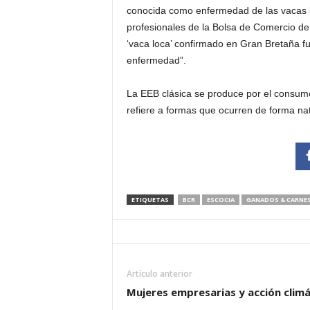
conocida como enfermedad de las vacas lo
profesionales de la Bolsa de Comercio de 
‘vaca loca’ confirmado en Gran Bretaña fu
enfermedad”.
La EEB clásica se produce por el consum
refiere a formas que ocurren de forma nat
ETIQUETAS
BCR
ESCOCIA
GANADOS & CARNE
Artículo anterior
Mujeres empresarias y acción climá