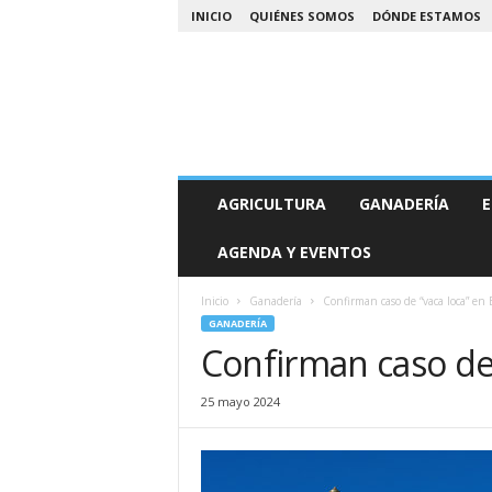
INICIO
QUIÉNES SOMOS
DÓNDE ESTAMOS
A
AGRICULTURA
GANADERÍA
E
g
r
AGENDA Y EVENTOS
o
N
o
Inicio
Ganadería
Confirman caso de “vaca loca” en 
a
GANADERÍA
Confirman caso de 
25 mayo 2024