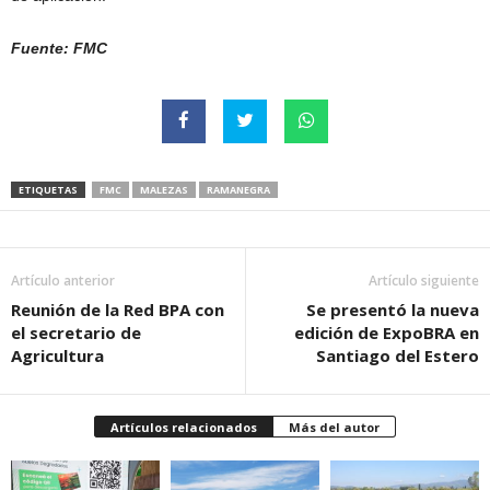
Fuente: FMC
ETIQUETAS
FMC
MALEZAS
RAMANEGRA
Artículo anterior
Artículo siguiente
Reunión de la Red BPA con
Se presentó la nueva
el secretario de
edición de ExpoBRA en
Agricultura
Santiago del Estero
Artículos relacionados
Más del autor