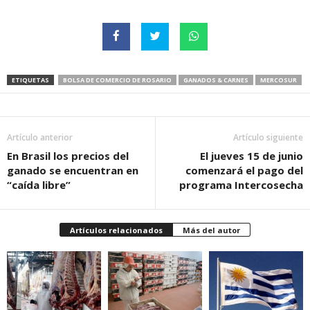
ETIQUETAS
BOLSA DE COMERCIO DE ROSARIO
GANADOS & CARNES
MERCOSUR
Artículo anterior
Artículo siguiente
En Brasil los precios del
El jueves 15 de junio
ganado se encuentran en
comenzará el pago del
“caída libre”
programa Intercosecha
Artículos relacionados
Más del autor