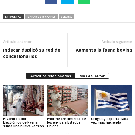
ETIQUETAS
GANADOS & CARNES
SENASA
Artículo anterior
Artículo siguiente
Indecar duplicó su red de
Aumenta la faena bovina
concesionarios
Artículos relacionados
Más del autor
El Controlador
Enorme crecimiento de
Uruguay exporta cada
Electrónico de Faena
los envíos a Estados
vez más hacienda
suma una nueva versión
Unidos