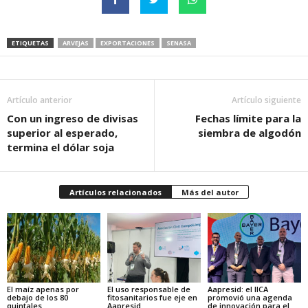
ETIQUETAS
ARVEJAS
EXPORTACIONES
SENASA
Artículo anterior
Artículo siguiente
Con un ingreso de divisas
Fechas límite para la
superior al esperado,
siembra de algodón
termina el dólar soja
Artículos relacionados
Más del autor
El maíz apenas por
El uso responsable de
Aapresid: el IICA
debajo de los 80
fitosanitarios fue eje en
promovió una agenda
quintales
Aapresid
de innovación para el