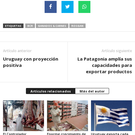
ETIQUETAS
BCR
GANADOS & CARNES
ROSGAN
Artículo anterior
Artículo siguiente
Uruguay con proyección
La Patagonia amplía sus
positiva
capacidades para
exportar productos
Artículos relacionados
Más del autor
El Controlador
Enorme crecimiento de
Uruguay exporta cada