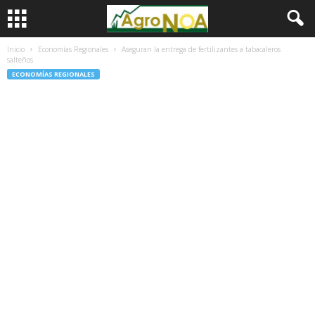
Inicio
Economías Regionales
Aseguran la entrega de fertilizantes a tabacaleros
salteños
ECONOMÍAS REGIONALES