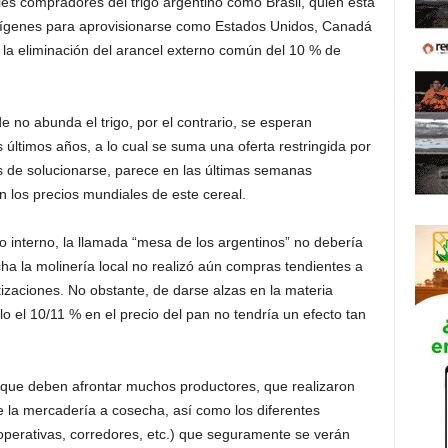
ales compradores del trigo argentino como Brasil, quien está
 orígenes para aprovisionarse como Estados Unidos, Canadá
 la eliminación del arancel externo común del 10 % de
 no abunda el trigo, por el contrario, se esperan
s últimos años, a lo cual se suma una oferta restringida por
jos de solucionarse, parece en las últimas semanas
n los precios mundiales de este cereal.
o interno, la llamada “mesa de los argentinos” no debería
ha la molinería local no realizó aún compras tendientes a
tizaciones. No obstante, de darse alzas en la materia
olo el 10/11 % en el precio del pan no tendría un efecto tan
n que deben afrontar muchos productores, que realizaron
e la mercadería a cosecha, así como los diferentes
perativas, corredores, etc.) que seguramente se verán