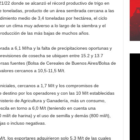
/22 donde se alcanzó el récord productivo de trigo en
e toneladas, producto de un área sembrada cercana a las
dimiento medio de 3,4 toneladas por hectárea, el ciclo
r un clima muy adverso a lo largo de la siembra y el
na producción de las más bajas de muchos años.
rada a 6,1 M/ha y la falta de precipitaciones oportunas y
previsiones de cosecha se ubiquen entre 15.2 y 13.7
versas fuentes (Bolsa de Cereales de Buenos Aires/Bolsa de
alores cercanos a 10,5-11,5 M/t.
niciales, cercanos a 1,7 M/t y los compromisos de
 destino por los operadores y con las 10 M/t establecidas
isterio de Agricultura y Ganadería, más un consumo,
scila en torno a 6,0 M/t (teniendo en cuenta una
l/t de harina) y el uso de semilla y demás (800 mil/t),
jas o incluso negativas.
M/t, los exportares adquirieron solo 5,3 M/t de las cuales