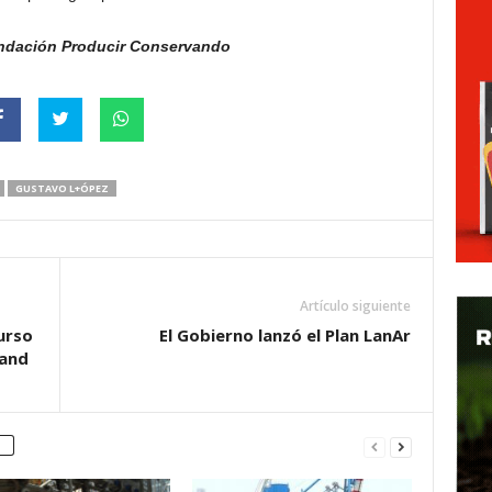
undación Producir Conservando
GUSTAVO L+ÓPEZ
Artículo siguiente
urso
El Gobierno lanzó el Plan LanAr
land