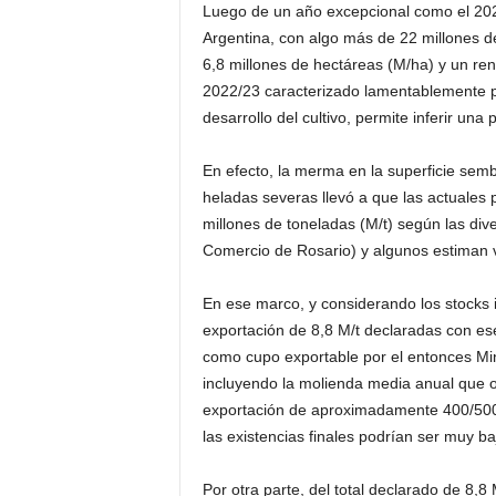
Luego de un año excepcional como el 2021
Argentina, con algo más de 22 millones d
6,8 millones de hectáreas (M/ha) y un ren
2022/23 caracterizado lamentablemente po
desarrollo del cultivo, permite inferir u
En efecto, la merma en la superficie semb
heladas severas llevó a que las actuales 
millones de toneladas (M/t) según las di
Comercio de Rosario) y algunos estiman v
En ese marco, y considerando los stocks i
exportación de 8,8 M/t declaradas con ese
como cupo exportable por el entonces Min
incluyendo la molienda media anual que o
exportación de aproximadamente 400/500 mi
las existencias finales podrían ser muy ba
Por otra parte, del total declarado de 8,8 