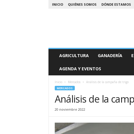
INICIO
QUIÉNES SOMOS
DÓNDE ESTAMOS
A
AGRICULTURA
GANADERÍA
E
g
r
AGENDA Y EVENTOS
o
N
o
Inicio
Mercados
Análisis de la campaña de trigo
a
MERCADOS
Análisis de la cam
20 noviembre 2022