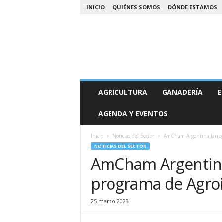
INICIO
QUIÉNES SOMOS
DÓNDE ESTAMOS
A
AGRICULTURA
GANADERÍA
E
g
r
AGENDA Y EVENTOS
o
N
o
Inicio
Noticias del Sector
AmCham Argentina lanzó 
a
NOTICIAS DEL SECTOR
AmCham Argentina
programa de Agroi
25 marzo 2023